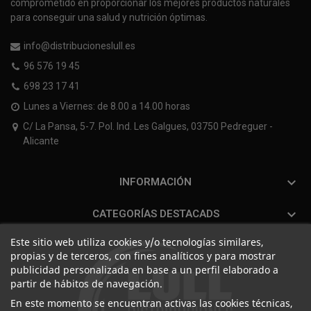
comprometido en proporcionar los mejores productos naturales
para conseguir una salud y nutrición óptimas.
info@distribucioneslull.es
96 576 19 45
698 23 17 41
Lunes a Viernes: de 8.00 a 14.00 horas
C/ La Pansa, 5-7. Pol. Ind. Les Galgues, 03750 Pedreguer -
Alicante

INFORMACIÓN

CATEGORÍAS DESTACADS
Este sitio web utiliza cookies y/o tecnologías similares,
propias y de terceros, con fines analíticos y para mostrar
publicidad personalizada en base a un perfil elaborado a
partir de hábitos de navegación.
En este momento se encuentran activas las cookies técnicas,