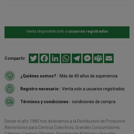
Venta disponible solo a
usuarios registrados
Twitter
Facebook
LinkedIn
WhatsApp
Telegram
Messenger
Teams
Email
Compartir
¿Quiénes somos?
Más de 40 años de experiencia
Registro necesario
Venta solo a usuarios registrados
Términos y condiciones
condiciones de compra
Desde el año 1985 nos dedicamos a la Distribución de Productos
Alimenticios para Centros Colectivos, Grandes Consumidores,
Cátering, Centros Oficiales, Residencias Públicas y Privadas,