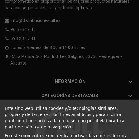
comprometido en proporcionar los mejores productos naturales
para conseguir una salud y nutrición óptimas.
info@distribucioneslull.es
96 576 19 45
698 23 17 41
Lunes a Viernes: de 8.00 a 14.00 horas
C/ La Pansa, 5-7. Pol. Ind. Les Galgues, 03750 Pedreguer -
Alicante

INFORMACIÓN

CATEGORÍAS DESTACADS
Este sitio web utiliza cookies y/o tecnologías similares,
propias y de terceros, con fines analíticos y para mostrar
publicidad personalizada en base a un perfil elaborado a
partir de hábitos de navegación.
En este momento se encuentran activas las cookies técnicas,