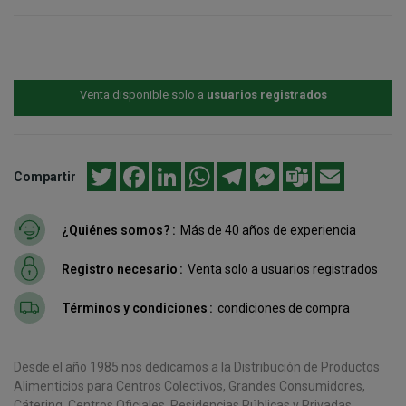
Venta disponible solo a
usuarios registrados
Twitter
Facebook
LinkedIn
WhatsApp
Telegram
Messenger
Teams
Email
Compartir
¿Quiénes somos?
Más de 40 años de experiencia
Registro necesario
Venta solo a usuarios registrados
Términos y condiciones
condiciones de compra
Desde el año 1985 nos dedicamos a la Distribución de Productos
Alimenticios para Centros Colectivos, Grandes Consumidores,
Cátering, Centros Oficiales, Residencias Públicas y Privadas,