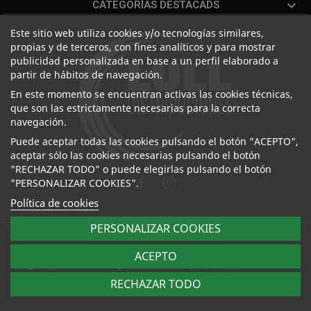

CATEGORÍAS DESTACADS
Este sitio web utiliza cookies y/o tecnologías similares,
propias y de terceros, con fines analíticos y para mostrar
publicidad personalizada en base a un perfil elaborado a
partir de hábitos de navegación.
En este momento se encuentran activas las cookies técnicas,
que son las estrictamente necesarias para la correcta
navegación.
Puede aceptar todas las cookies pulsando el botón "ACEPTO",
aceptar sólo las cookies necesarias pulsando el botón
"RECHAZAR TODO" o puede elegirlas pulsando el botón
"PERSONALIZAR COOKIES".
Política de cookies
PERSONALIZAR COOKIES
Distribuciones Lull, S.L. | C/ La Pansa, 5-7. Pol. Ind. Les
ACEPTO
Galgues, 03750 Pedreguer - Alicante (España). Desarrollado
por
Overlay
RECHAZAR TODO