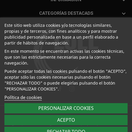

CATEGORÍAS DESTACADS
Este sitio web utiliza cookies y/o tecnologías similares,
propias y de terceros, con fines analíticos y para mostrar
publicidad personalizada en base a un perfil elaborado a
partir de hábitos de navegación.
En este momento se encuentran activas las cookies técnicas,
que son las estrictamente necesarias para la correcta
navegación.
Puede aceptar todas las cookies pulsando el botón "ACEPTO",
aceptar sólo las cookies necesarias pulsando el botón
"RECHAZAR TODO" o puede elegirlas pulsando el botón
"PERSONALIZAR COOKIES".
Política de cookies
PERSONALIZAR COOKIES
Distribuciones Lull, S.L. | C/ La Pansa, 5-7. Pol. Ind. Les
ACEPTO
Galgues, 03750 Pedreguer - Alicante (España). Desarrollado
por
Overlay
RECHAZAR TODO