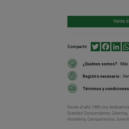
Venta d
Twitter
Facebook
Link
Compartir
¿Quiénes somos?
Más 
Registro necesario
Ven
Términos y condiciones
Desde el año 1985 nos dedicamos a
Grandes Consumidores, Cátering, C
Hostelería, Campamentos Juvenile