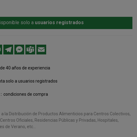
isponible solo a
usuarios registrados
edIn
WhatsApp
Telegram
Messenger
Teams
Email
de 40 años de experiencia
ta solo a usuarios registrados
condiciones de compra
 la Distribución de Productos Alimenticios para Centros Colectivos,
entros Oficiales, Residencias Públicas y Privadas, Hospitales,
s de Verano, etc...