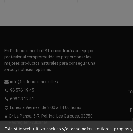
En Distribuciones Lull S.L encontrarás un equipo
profesional comprometido en proporcionar los
mejores productos naturales para conseguir una
salud y nutrición óptimas.
info@distribucioneslull.es
96 576 19 45
Té
698 23 17 41
Lunes a Viernes: de 8.00 a 14.00 horas
P
C/ La Pansa, 5-7. Pol. Ind. Les Galgues, 03750
Pedreguer - Alicante
Este sitio web utiliza cookies y/o tecnologías similares, propias