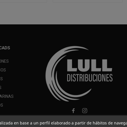
CADS
ONES
COS
OS
S
ARINAS
OS
nalizada en base a un perfil elaborado a partir de hábitos de naveg