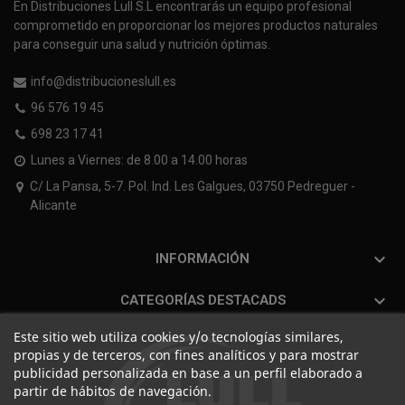
En Distribuciones Lull S.L encontrarás un equipo profesional
comprometido en proporcionar los mejores productos naturales
para conseguir una salud y nutrición óptimas.
info@distribucioneslull.es
96 576 19 45
698 23 17 41
Lunes a Viernes: de 8.00 a 14.00 horas
C/ La Pansa, 5-7. Pol. Ind. Les Galgues, 03750 Pedreguer -
Alicante

INFORMACIÓN

CATEGORÍAS DESTACADS
Este sitio web utiliza cookies y/o tecnologías similares,
propias y de terceros, con fines analíticos y para mostrar
publicidad personalizada en base a un perfil elaborado a
partir de hábitos de navegación.