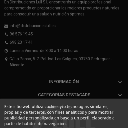
En Distribuciones Lull S.L encontrarás un equipo profesional
comprometido en proporcionar los mejores productos naturales
para conseguir una salud y nutrición óptimas.
info@distribucioneslull.es
96 576 19 45
698 23 17 41
Lunes a Viernes: de 8.00 a 14.00 horas
C/ La Pansa, 5-7. Pol. Ind. Les Galgues, 03750 Pedreguer -
Alicante

INFORMACIÓN

CATEGORÍAS DESTACADS
Este sitio web utiliza cookies y/o tecnologías similares,
propias y de terceros, con fines analíticos y para mostrar
publicidad personalizada en base a un perfil elaborado a
partir de hábitos de navegación.