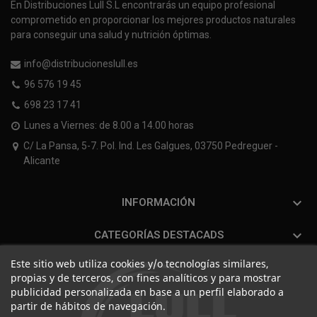
En Distribuciones Lull S.L encontrarás un equipo profesional
comprometido en proporcionar los mejores productos naturales
para conseguir una salud y nutrición óptimas.
info@distribucioneslull.es
96 576 19 45
698 23 17 41
Lunes a Viernes: de 8.00 a 14.00 horas
C/ La Pansa, 5-7. Pol. Ind. Les Galgues, 03750 Pedreguer -
Alicante

INFORMACIÓN

CATEGORÍAS DESTACADS
Este sitio web utiliza cookies y/o tecnologías similares,
propias y de terceros, con fines analíticos y para mostrar
publicidad personalizada en base a un perfil elaborado a
partir de hábitos de navegación.