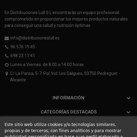
En Distribuciones Lull S.L encontrarás un equipo profesional
comprometido en proporcionar los mejores productos naturales
para conseguir una salud y nutrición óptimas.
info@distribucioneslull.es
96 576 19 45
698 23 17 41
Lunes a Viernes: de 8.00 a 14.00 horas
C/ La Pansa, 5-7. Pol. Ind. Les Galgues, 03750 Pedreguer -
Alicante

INFORMACIÓN

CATEGORÍAS DESTACADS
Este sitio web utiliza cookies y/o tecnologías similares,
propias y de terceros, con fines analíticos y para mostrar
publicidad personalizada en base a un perfil elaborado a