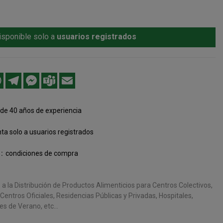
isponible solo a
usuarios registrados
edIn
WhatsApp
Telegram
Messenger
Teams
Email
de 40 años de experiencia
ta solo a usuarios registrados
condiciones de compra
 la Distribución de Productos Alimenticios para Centros Colectivos,
entros Oficiales, Residencias Públicas y Privadas, Hospitales,
s de Verano, etc...