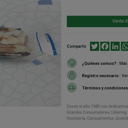
Venta d
Twitter
Facebook
Link
Compartir
¿Quiénes somos?
Más 
Registro necesario
Ven
Términos y condiciones
Desde el año 1985 nos dedicamos a
Grandes Consumidores, Cátering, C
Hostelería, Campamentos Juvenile