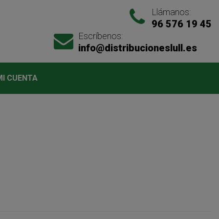
Llámanos:
96 576 19 45
Escríbenos:
info@distribucioneslull.es
MI CUENTA