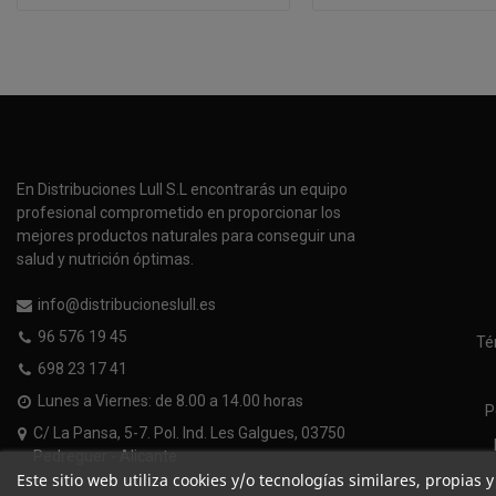
En Distribuciones Lull S.L encontrarás un equipo
profesional comprometido en proporcionar los
mejores productos naturales para conseguir una
salud y nutrición óptimas.
info@distribucioneslull.es
96 576 19 45
Té
698 23 17 41
Lunes a Viernes: de 8.00 a 14.00 horas
P
C/ La Pansa, 5-7. Pol. Ind. Les Galgues, 03750
Pedreguer - Alicante
Este sitio web utiliza cookies y/o tecnologías similares, propias