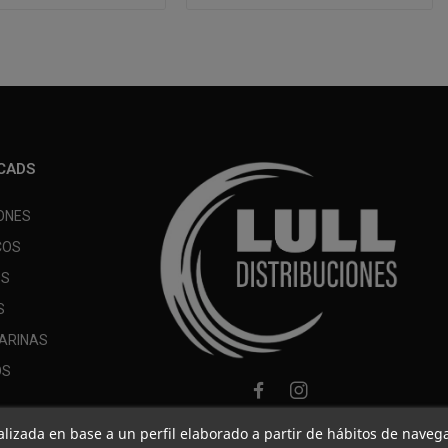
CADS
ONES
COS
OS
S
ARINAS
OS
nalizada en base a un perfil elaborado a partir de hábitos de naveg