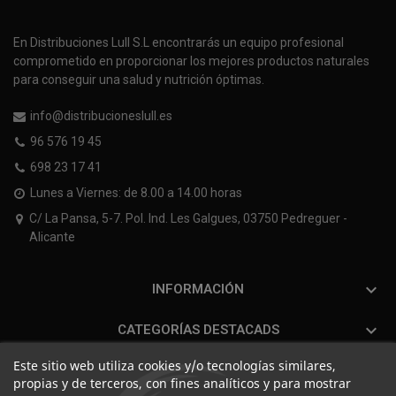
En Distribuciones Lull S.L encontrarás un equipo profesional
comprometido en proporcionar los mejores productos naturales
para conseguir una salud y nutrición óptimas.
info@distribucioneslull.es
96 576 19 45
698 23 17 41
Lunes a Viernes: de 8.00 a 14.00 horas
C/ La Pansa, 5-7. Pol. Ind. Les Galgues, 03750 Pedreguer -
Alicante

INFORMACIÓN

CATEGORÍAS DESTACADS
Este sitio web utiliza cookies y/o tecnologías similares,
propias y de terceros, con fines analíticos y para mostrar