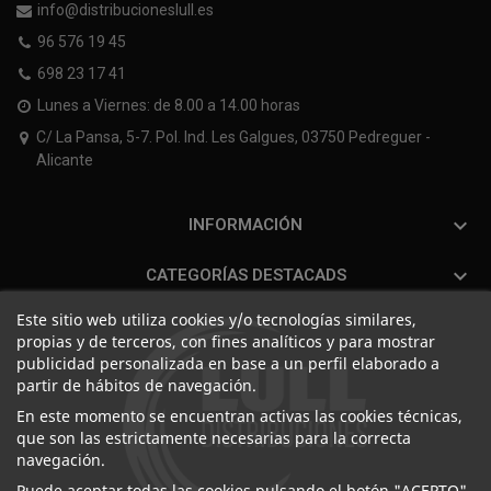
info@distribucioneslull.es
96 576 19 45
698 23 17 41
Lunes a Viernes: de 8.00 a 14.00 horas
C/ La Pansa, 5-7. Pol. Ind. Les Galgues, 03750 Pedreguer -
Alicante

INFORMACIÓN

CATEGORÍAS DESTACADS
Este sitio web utiliza cookies y/o tecnologías similares,
propias y de terceros, con fines analíticos y para mostrar
publicidad personalizada en base a un perfil elaborado a
partir de hábitos de navegación.
En este momento se encuentran activas las cookies técnicas,
que son las estrictamente necesarias para la correcta
navegación.
Puede aceptar todas las cookies pulsando el botón "ACEPTO",