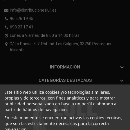
info@distribucioneslull.es
96 576 19 45
698 23 17 41
Lunes a Viernes: de 8.00 a 14.00 horas
C/ La Pansa, 5-7. Pol. Ind. Les Galgues, 03750 Pedreguer -
Alicante

INFORMACIÓN

CATEGORÍAS DESTACADS
Este sitio web utiliza cookies y/o tecnologías similares,
propias y de terceros, con fines analíticos y para mostrar
publicidad personalizada en base a un perfil elaborado a
partir de hábitos de navegación.
En este momento se encuentran activas las cookies técnicas,
que son las estrictamente necesarias para la correcta
navegación.