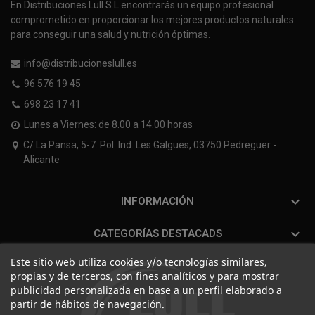
En Distribuciones Lull S.L encontrarás un equipo profesional
comprometido en proporcionar los mejores productos naturales
para conseguir una salud y nutrición óptimas.
info@distribucioneslull.es
96 576 19 45
698 23 17 41
Lunes a Viernes: de 8.00 a 14.00 horas
C/ La Pansa, 5-7. Pol. Ind. Les Galgues, 03750 Pedreguer -
Alicante

INFORMACIÓN

CATEGORÍAS DESTACADS
Este sitio web utiliza cookies y/o tecnologías similares,
propias y de terceros, con fines analíticos y para mostrar
publicidad personalizada en base a un perfil elaborado a
partir de hábitos de navegación.