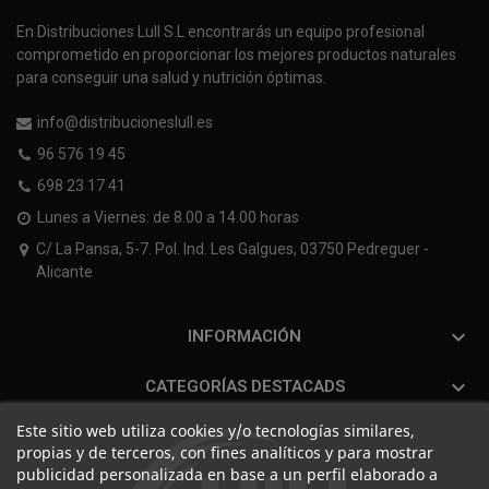
En Distribuciones Lull S.L encontrarás un equipo profesional
comprometido en proporcionar los mejores productos naturales
para conseguir una salud y nutrición óptimas.
info@distribucioneslull.es
96 576 19 45
698 23 17 41
Lunes a Viernes: de 8.00 a 14.00 horas
C/ La Pansa, 5-7. Pol. Ind. Les Galgues, 03750 Pedreguer -
Alicante

INFORMACIÓN

CATEGORÍAS DESTACADS
Este sitio web utiliza cookies y/o tecnologías similares,
propias y de terceros, con fines analíticos y para mostrar
publicidad personalizada en base a un perfil elaborado a