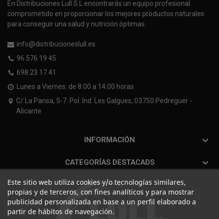
En Distribuciones Lull S.L encontrarás un equipo profesional
comprometido en proporcionar los mejores productos naturales
para conseguir una salud y nutrición óptimas.
info@distribucioneslull.es
96 576 19 45
698 23 17 41
Lunes a Viernes: de 8.00 a 14.00 horas
C/ La Pansa, 5-7. Pol. Ind. Les Galgues, 03750 Pedreguer -
Alicante

INFORMACIÓN

CATEGORÍAS DESTACADS
Este sitio web utiliza cookies y/o tecnologías similares,
propias y de terceros, con fines analíticos y para mostrar
publicidad personalizada en base a un perfil elaborado a
partir de hábitos de navegación.