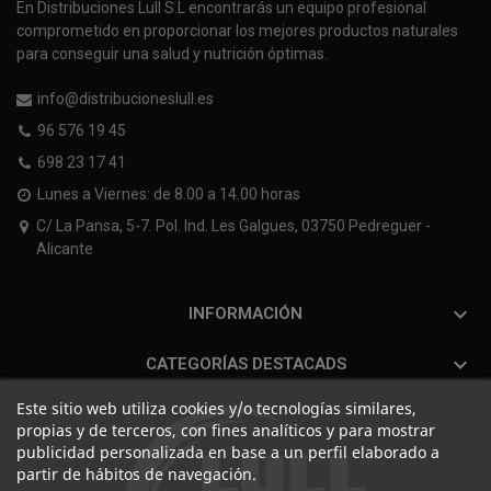
En Distribuciones Lull S.L encontrarás un equipo profesional
comprometido en proporcionar los mejores productos naturales
para conseguir una salud y nutrición óptimas.
info@distribucioneslull.es
96 576 19 45
698 23 17 41
Lunes a Viernes: de 8.00 a 14.00 horas
C/ La Pansa, 5-7. Pol. Ind. Les Galgues, 03750 Pedreguer -
Alicante

INFORMACIÓN

CATEGORÍAS DESTACADS
Este sitio web utiliza cookies y/o tecnologías similares,
propias y de terceros, con fines analíticos y para mostrar
publicidad personalizada en base a un perfil elaborado a
partir de hábitos de navegación.