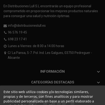
En Distribuciones Lull S.L encontrarás un equipo profesional
comprometido en proporcionar los mejores productos naturales
para conseguir una salud y nutrición óptimas.
info@distribucioneslull.es
96 576 19 45
698 23 17 41
Lunes a Viernes: de 8.00 a 14.00 horas
C/ La Pansa, 5-7. Pol. Ind. Les Galgues, 03750 Pedreguer -
Alicante

INFORMACIÓN

CATEGORÍAS DESTACADS
Este sitio web utiliza cookies y/o tecnologías similares,
propias y de terceros, con fines analíticos y para mostrar
publicidad personalizada en base a un perfil elaborado a