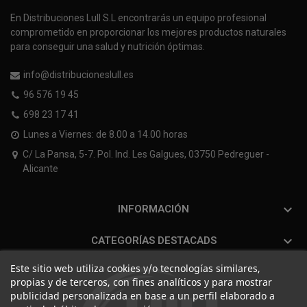
En Distribuciones Lull S.L encontrarás un equipo profesional
comprometido en proporcionar los mejores productos naturales
para conseguir una salud y nutrición óptimas.
info@distribucioneslull.es
96 576 19 45
698 23 17 41
Lunes a Viernes: de 8.00 a 14.00 horas
C/ La Pansa, 5-7. Pol. Ind. Les Galgues, 03750 Pedreguer -
Alicante

INFORMACIÓN

CATEGORÍAS DESTACADS
Este sitio web utiliza cookies y/o tecnologías similares,
propias y de terceros, con fines analíticos y para mostrar
publicidad personalizada en base a un perfil elaborado a