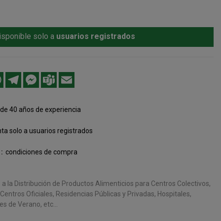
isponible solo a
usuarios registrados
edIn
WhatsApp
Telegram
Messenger
Teams
Email
de 40 años de experiencia
ta solo a usuarios registrados
condiciones de compra
 la Distribución de Productos Alimenticios para Centros Colectivos,
entros Oficiales, Residencias Públicas y Privadas, Hospitales,
s de Verano, etc...