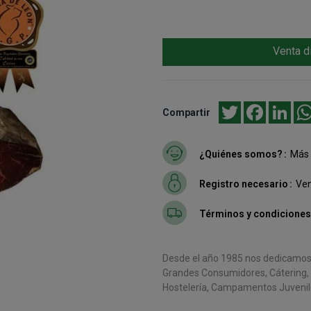
Venta d
Twitter
Facebook
Link
Compartir
¿Quiénes somos?
Más 
Registro necesario
Ven
Términos y condiciones
Desde el año 1985 nos dedicamos a
Grandes Consumidores, Cátering, C
Hostelería, Campamentos Juvenile