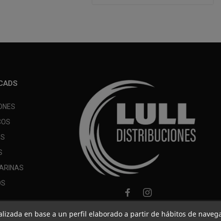
CADS
ONES
COS
OS
S
ARINAS
OS
nalizada en base a un perfil elaborado a partir de hábitos de naveg