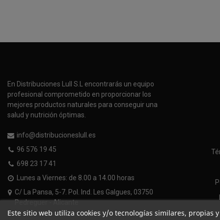
En Distribuciones Lull S.L encontrarás un equipo
profesional comprometido en proporcionar los
mejores productos naturales para conseguir una
salud y nutrición óptimas.
info@distribucioneslull.es
96 576 19 45
Té
698 23 17 41
Lunes a Viernes: de 8.00 a 14.00 horas
P
C/ La Pansa, 5-7. Pol. Ind. Les Galgues, 03750
Pedreguer - Alicante
Este sitio web utiliza cookies y/o tecnologías similares, propias