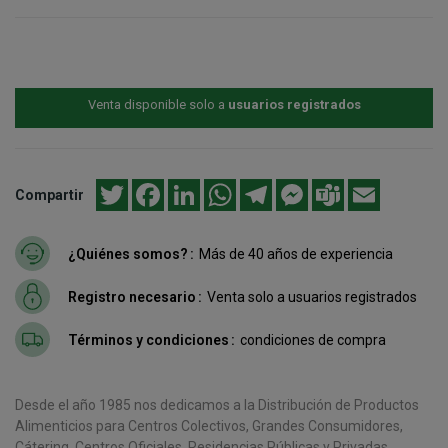
Venta disponible solo a
usuarios registrados
Twitter
Facebook
LinkedIn
WhatsApp
Telegram
Messenger
Teams
Email
Compartir
¿Quiénes somos?
Más de 40 años de experiencia
Registro necesario
Venta solo a usuarios registrados
Términos y condiciones
condiciones de compra
Desde el año 1985 nos dedicamos a la Distribución de Productos
Alimenticios para Centros Colectivos, Grandes Consumidores,
Cátering, Centros Oficiales, Residencias Públicas y Privadas,