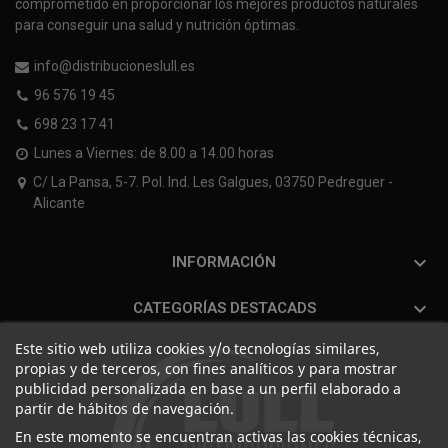
comprometido en proporcionar los mejores productos naturales
para conseguir una salud y nutrición óptimas.
info@distribucioneslull.es
96 576 19 45
698 23 17 41
Lunes a Viernes: de 8.00 a 14.00 horas
C/ La Pansa, 5-7. Pol. Ind. Les Galgues, 03750 Pedreguer -
Alicante

INFORMACIÓN

CATEGORÍAS DESTACADS
Este sitio web utiliza cookies y/o tecnologías similares,
propias y de terceros, con fines analíticos y para mostrar
publicidad personalizada en base a un perfil elaborado a
partir de hábitos de navegación.
En este momento se encuentran activas las cookies técnicas,